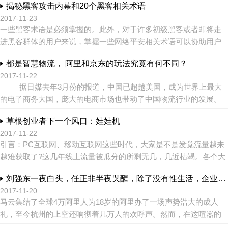
揭秘黑客攻击内幕和20个黑客相关术语
了哪里？ ...
2017-11-23
一些黑客术语是必须掌握的。此外，对于许多初级黑客或者即将走
进黑客群体的用户来说，掌握一些网络平安相关术语可以协助用户
更好地了解和踏入黑客之门。下面详细介绍了黑客领域罕见的一些
都是智慧物流， 阿里和京东的玩法究竟有何不同？
专业术语。 ...
2017-11-22
据日媒去年3月份的报道，中国已超越美国，成为世界上最大
的电子商务大国，庞大的电商市场也带动了中国物流行业的发展。
中国电商界共占据80%市场份额的阿里巴巴和京东...
草根创业者下一个风口：娃娃机
2017-11-22
引言：PC互联网、移动互联网这些时代，大家是不是发觉流量越来
越难获取了?这几年线上流量被瓜分的所剩无几，几近枯竭。各个大
佬们正着手抢夺线下流量，以支撑起大而强的身躯和持续的增长! ...
刘强东一夜白头，任正非半夜哭醒，除了没有性生活，企业家更加：死不起、放不下
2017-11-20
马云集结了全球4万阿里人为18岁的阿里办了一场声势浩大的成人
礼，至今杭州的上空还响彻着几万人的欢呼声。然而，在这喧嚣的
背后，回荡着马云曾经那个略显苍凉却无比性情的后悔演说： 我有