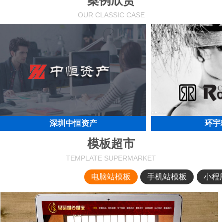
案例欣赏
OUR CLASSIC CASE
深圳中恒资产
环宇
模板超市
TEMPLATE SUPERMARKET
电脑站模板
手机站模板
小程