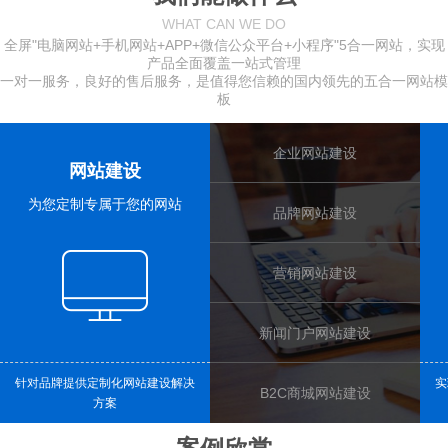
WHAT CAN WE DO
全屏"电脑网站+手机网站+APP+微信公众平台+小程序"5合一网站，实现
产品全面覆盖一站式管理
一对一服务，良好的售后服务，是值得您信赖的国内领先的五合一
网站模
板
企业网站建设
网站建设
为您定制专属于您的网站
品牌网站建设
营销网站建设
新闻门户网站建设
针对品牌提供定制化网站建设解决
实
B2C商城网站建设
方案