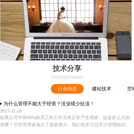
技术分享
YOUDIAN NEWS
行业动态
建站技术
空
为什么管理不能大于经营？没业绩少扯淡！
2017-11-26
如果公司中有60%的员工的工作没有正常产生绩效，这是多么大的
浪费？尽管管理者做出了很多努力，我们也学习过不少管理知识，
尝试了很多管理制度，但是总是看不到理想的效果。问题到底出在