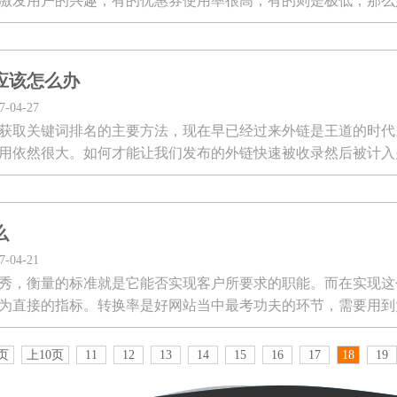
激发用户的兴趣，有的优惠券使用率很高，有的则是极低；那么
有什么类型 ...
应该怎么办
04-27
获取关键词排名的主要方法，现在早已经过来外链是王道的时代
用依然很大。如何才能让我们发布的外链快速被收录然后被计入
么
04-21
秀，衡量的标准就是它能否实现客户所要求的职能。而在实现这
为直接的指标。转换率是好网站当中最考功夫的环节，需要用到
页
上10页
11
12
13
14
15
16
17
18
19