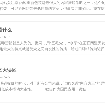
网站关注率 内容重新包装是最强大的内容营销策略之一，这个
抄袭，可能给网站带来低质量的文章，但事实并非如此。我在这
容块(视频，图像，文字、演示文...
是什么
06-15
病毒营销就是人为的广撒网，用“五毛党”、“水军”在互联网漫天
销最大的特点就是受众之间自发性的传播，通过口碑相传为途径
五大误区
05-27
明码标价的时代，对于所有公司来说，谁能吃透“内容为王”的逻
用低成本撬动大市场。 微信作为国民应用，微信...